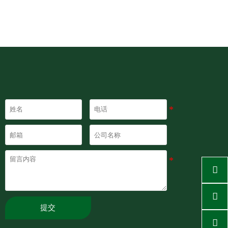


提交
